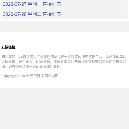
2026-07-27 星期一 直播列表
2026-07-28 星期二 直播列表
友情链接:
网站声明：24直播网为广大球迷朋友提供一个稳定的德甲直播平台，本站所收集的
足球直播、德甲直播、NBA直播、篮球直播等比赛直播视频及赛程信息均来自互联
网，如有侵权请第一时间联系我们处理。
Copyright © 2025 德甲直播
网站地图