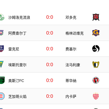
0:0
沙姆洛克流浪
邓多克
0:0
阿费查尔丁
格林达维克
0:0
雷克尼
费基尔
0:0
埃斯托里尔
法马利康
0:0
奥斯汀FC
蒂华纳
0:0
芝加哥火焰
内卡萨