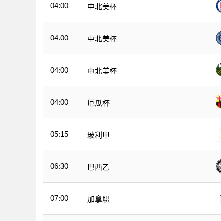
04:00
中北美杯
04:00
中北美杯
04:00
中北美杯
04:00
厄瓜杯
05:15
玻利甲
06:30
巴西乙
07:00
加拿职