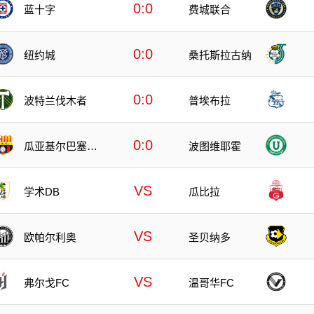
0:0
蓝十字
费城联合
0:0
纽约城
桑托斯拉古纳
0:0
波特兰伐木者
普埃布拉
0:0
瓜亚基尔巴塞罗
波图维耶霍
那
VS
学术DB
瓜比拉
VS
欧帕尔利奥
圣贝纳多
VS
弗尔戈FC
温哥华FC