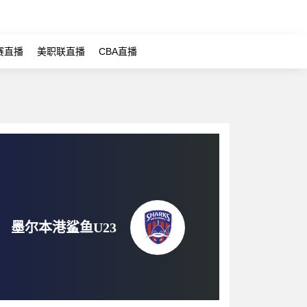
赛直播
美职联直播
CBA直播
墨尔本港鲨鱼U23