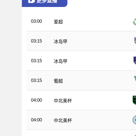
更多直播
03:00
爱超
03:15
冰岛甲
03:15
冰岛甲
03:15
葡超
04:00
中北美杯
04:00
中北美杯