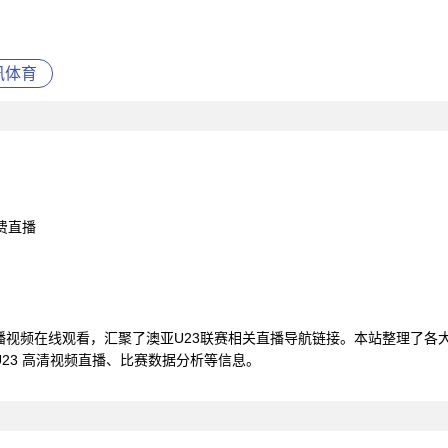
讯体育
免费直播
3直播视频在线观看，汇聚了澳亚U23联赛相关直播导航链接。本站整理了
U23 高清视频直播、比赛数据分析等信息。