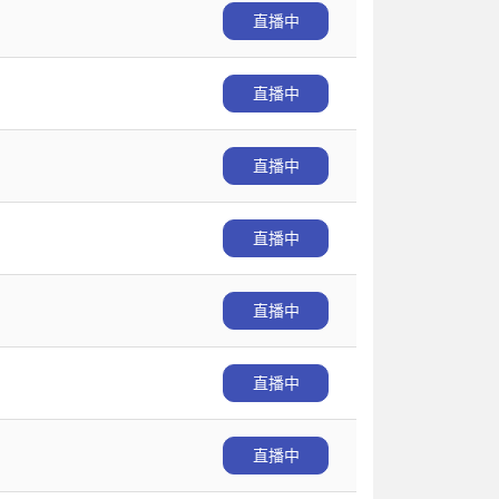
直播中
直播中
直播中
直播中
直播中
直播中
直播中