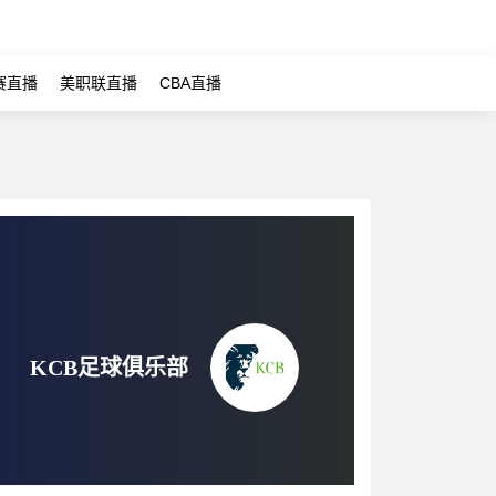
赛直播
美职联直播
CBA直播
KCB足球俱乐部