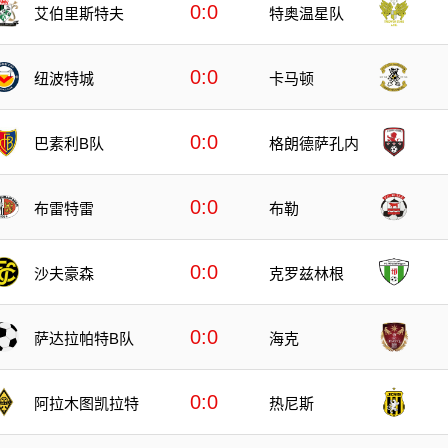
0:0
艾伯里斯特夫
特奥温星队
0:0
纽波特城
卡马顿
0:0
巴素利B队
格朗德萨孔内
0:0
布雷特雷
布勒
0:0
沙夫豪森
克罗兹林根
0:0
萨达拉帕特B队
海克
0:0
阿拉木图凯拉特
热尼斯