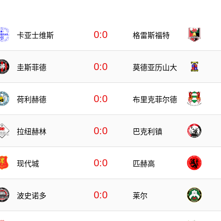
0:0
卡亚士维斯
格雷斯福特
0:0
圭斯菲德
莫德亚历山大
0:0
荷利赫德
布里克菲尔德
0:0
拉纽赫林
巴克利镇
0:0
现代城
匹赫高
0:0
波史诺多
莱尔