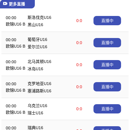
更多直播
斯洛伐克U16
00:00
0:0
直播中
欧锦U16 B
黑山U16
葡萄牙U16
00:00
0:0
直播中
欧锦U16 B
爱尔兰U16
北马其顿U16
00:00
0:0
直播中
欧锦U16 B
冰岛U16
克罗地亚U16
00:00
0:0
直播中
欧锦U16 B
塞浦路斯U16
乌克兰U16
00:00
0:0
直播中
欧锦U16 B
瑞士U16
瑞典U16
00:00