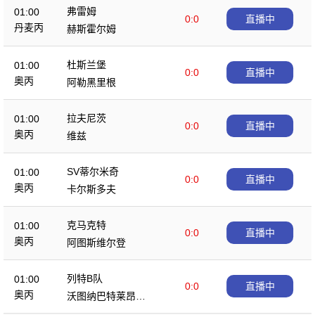
弗雷姆
01:00
0:0
直播中
丹麦丙
赫斯霍尔姆
杜斯兰堡
01:00
0:0
直播中
奥丙
阿勒黑里根
拉夫尼茨
01:00
0:0
直播中
奥丙
维兹
SV蒂尔米奇
01:00
0:0
直播中
奥丙
卡尔斯多夫
克马克特
01:00
0:0
直播中
奥丙
阿图斯维尔登
列特B队
01:00
0:0
直播中
奥丙
沃图纳巴特莱昂费
尔登