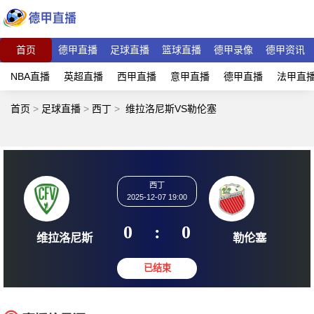
首页
德甲直播
足球直播
篮球直播
德甲录像
德甲资讯
NBA直播
英超直播
西甲直播
意甲直播
德甲直播
法甲直
首页
>
足球直播
>
西丁
>
维拉洛尼斯VS勒伦塞
西丁
2025-12-07 19:00
0
:
0
维拉洛尼斯
勒伦