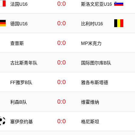
0:0
法国U16
斯洛文尼亚U16
0:0
德国U16
比利时U16
0:0
查普斯
MP米克力
0:0
古比斯青年队
国际图尔库B队
0:0
FF雅罗B队
雅各布斯塔德
0:0
利森B队
维霍维纳
0:0
塞伊奈约基
格尼斯坦