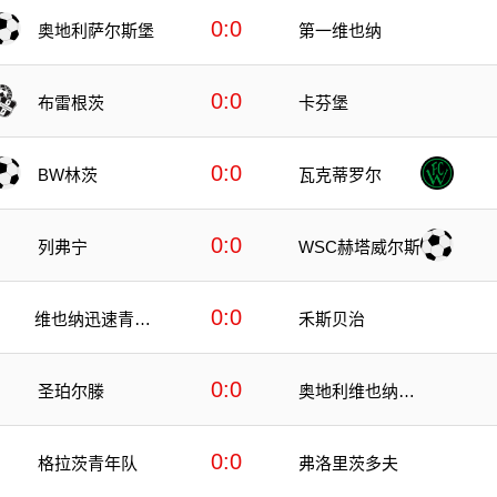
0:0
奥地利萨尔斯堡
第一维也纳
0:0
布雷根茨
卡芬堡
0:0
BW林茨
瓦克蒂罗尔
0:0
列弗宁
WSC赫塔威尔斯
0:0
维也纳迅速青年
禾斯贝治
队
0:0
圣珀尔滕
奥地利维也纳青
年队
0:0
格拉茨青年队
弗洛里茨多夫