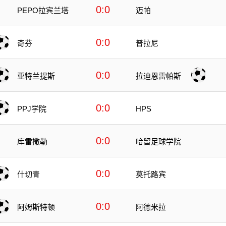
0:0
PEPO拉宾兰塔
迈帕
0:0
奇芬
普拉尼
0:0
亚特兰提斯
拉迪恩雷帕斯
0:0
PPJ学院
HPS
0:0
库雷撒勒
哈留足球学院
0:0
什切青
莫托路宾
0:0
阿姆斯特顿
阿德米拉