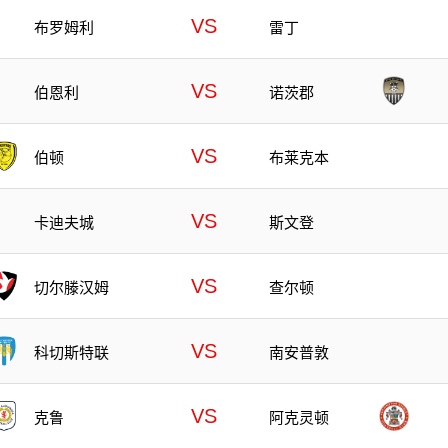
VS
布罗姆利
雷丁
VS
伯恩利
诺茨郡
VS
伯顿
布莱克本
VS
卡迪夫城
斯文登
VS
切尔滕汉姆
查尔顿
VS
科切斯特联
南安普敦
VS
克鲁
阿克灵顿