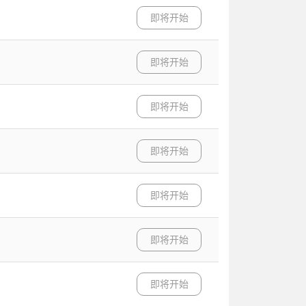
即将开始
即将开始
即将开始
即将开始
即将开始
即将开始
即将开始