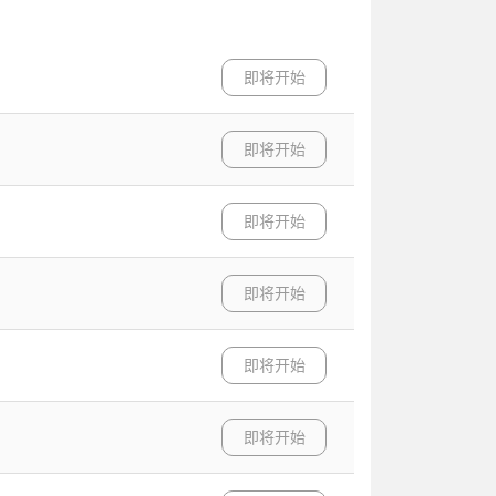
即将开始
即将开始
即将开始
即将开始
即将开始
即将开始