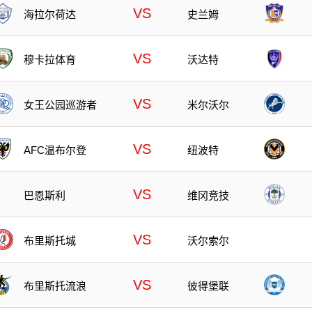
VS
海拉尔荷达
史兰姆
VS
沃达特
穆卡拉体育
VS
女王公园巡游者
米尔沃尔
VS
AFC温布尔登
纽波特
VS
巴恩斯利
维冈竞技
VS
布里斯托城
沃尔索尔
VS
布里斯托流浪
彼得堡联