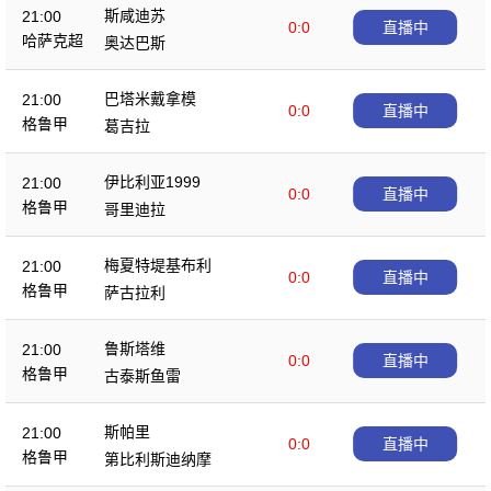
斯咸迪苏
21:00
0:0
直播中
哈萨克超
奥达巴斯
巴塔米戴拿模
21:00
0:0
直播中
格鲁甲
葛吉拉
伊比利亚1999
21:00
0:0
直播中
格鲁甲
哥里迪拉
梅夏特堤基布利
21:00
0:0
直播中
格鲁甲
萨古拉利
鲁斯塔维
21:00
0:0
直播中
格鲁甲
古泰斯鱼雷
斯帕里
21:00
0:0
直播中
格鲁甲
第比利斯迪纳摩