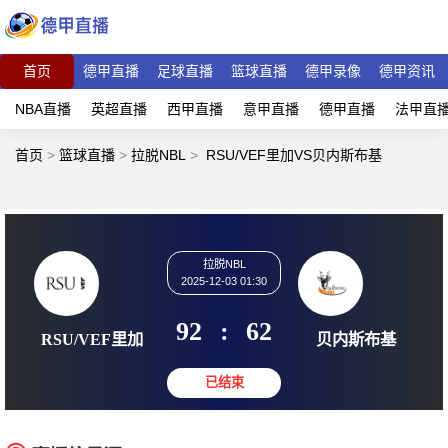
首页
德甲直播
足球直播
篮球直播
德甲录像
德甲资讯
NBA直播
英超直播
西甲直播
意甲直播
德甲直播
法甲直
首页
>
篮球直播
>
拉脱NBL
>
RSU/VEF里加VS贝内斯布基
拉脱NBL
2025-12-03 01:30
92
:
62
RSU/VEF里加
贝内斯