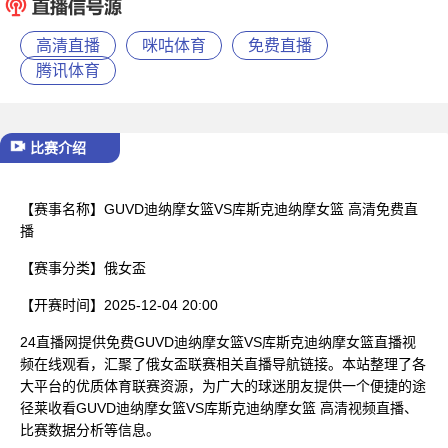
已结束
高清直播
咪咕体育
免费直播
腾讯体育
比赛介绍
【赛事名称】
GUVD迪纳摩女篮VS库斯克迪纳摩女篮 高清免费直
播
【赛事分类】
俄女盃
【开赛时间】
2025-12-04 20:00
24直播网提供免费GUVD迪纳摩女篮VS库斯克迪纳摩女篮直播视
频在线观看，汇聚了俄女盃联赛相关直播导航链接。本站整理了各
大平台的优质体育联赛资源，为广大的球迷朋友提供一个便捷的途
径莱收看GUVD迪纳摩女篮VS库斯克迪纳摩女篮 高清视频直播、
比赛数据分析等信息。