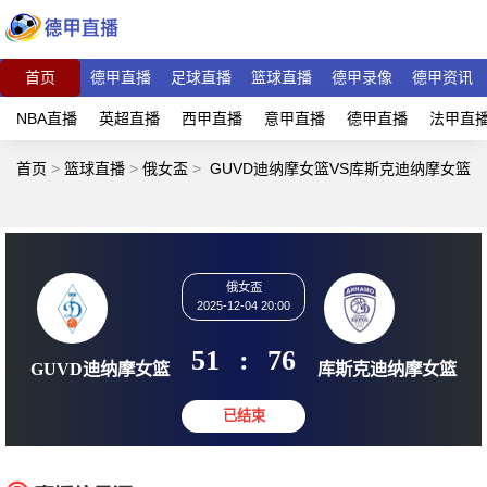
首页
德甲直播
足球直播
篮球直播
德甲录像
德甲资讯
NBA直播
英超直播
西甲直播
意甲直播
德甲直播
法甲直
首页
>
篮球直播
>
俄女盃
>
GUVD迪纳摩女篮VS库斯克迪纳摩女篮
俄女盃
2025-12-04 20:00
51
:
76
GUVD迪纳摩女篮
库斯克迪