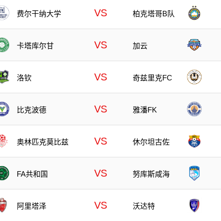
VS
费尔干纳大学
柏克塔哥B队
VS
卡塔库尔甘
加云
VS
洛钦
奇兹里克FC
VS
比克波德
雅潘FK
VS
奥林匹克莫比兹
休尔坦古佐
VS
FA共和国
努库斯咸海
VS
沃达特
阿里塔泽