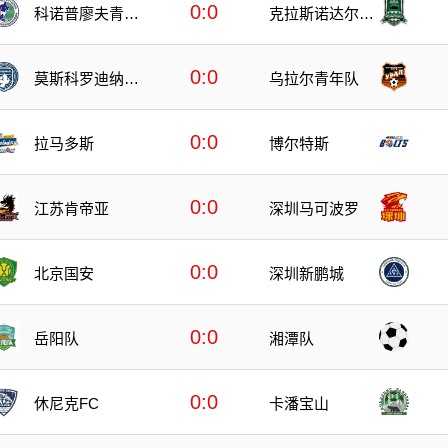
0:0
科诺普廖夫青年
克拉斯诺达尔青
队
年队
0:0
莫斯科罗迪纳青
乌拉尔青年队
年队
0:0
拉马多斯
博尔特斯
0:0
江苏肯帝亚
深圳马可波罗
0:0
北京国安
深圳新鹏城
0:0
岳阳队
湘潭队
0:0
卡潘宝山
休尼克FC