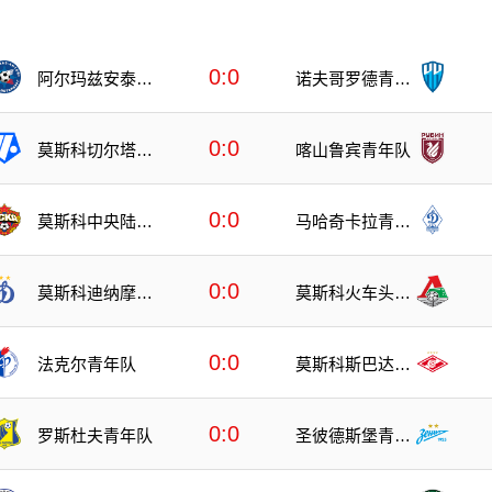
0:0
阿尔玛兹安泰青
诺夫哥罗德青年
年队
队
0:0
莫斯科切尔塔诺
喀山鲁宾青年队
沃青年队
0:0
莫斯科中央陆军
马哈奇卡拉青年
青年队
队
0:0
莫斯科迪纳摩青
莫斯科火车头青
年队
年队
0:0
法克尔青年队
莫斯科斯巴达青
年队
0:0
罗斯杜夫青年队
圣彼德斯堡青年
队