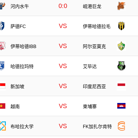
0:0
河内水牛
岘港巨龙
VS
萨德FC
伊蒂哈德拉毛
VS
伊蒂哈德IBB
阿尔亚莫克
VS
哈德拉玛特
艾毕达
VS
新加坡
印度尼西亚
VS
越南
柬埔寨
VS
布哈拉大学
FK加扎尔肯特